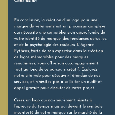
Conclusion
En conclusion, la création d’un logo pour une
marque de vêtements est un processus complexe
qui nécessite une compréhension approfondie de
votre identité de marque, des tendances actuelles,
et de la psychologie des couleurs. L’Agence
Pythéas, forte de son expertise dans la création
de logos mémorables pour des marques
renommées, vous offre son accompagnement
tout au long de ce parcours créatif. Explorez
notre site web pour découvrir l’étendue de nos
services, et n’hésitez pas à solliciter un audit et
appel gratuit pour discuter de votre projet.
Créez un logo qui non seulement résiste à
l’épreuve du temps mais qui devient le symbole
incontesté de votre marque sur le marché de la